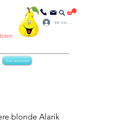
se connecter
tidien
Aux environs
ère blonde Alarik