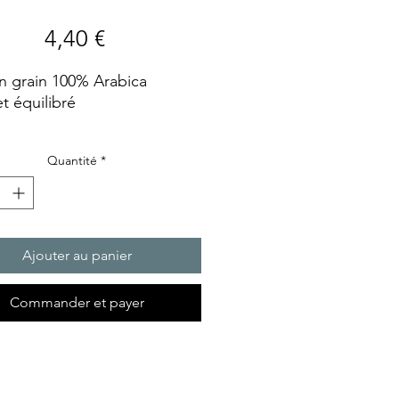
Prix
4,40 €
n grain 100% Arabica
t équilibré
Quantité
*
Ajouter au panier
Commander et payer