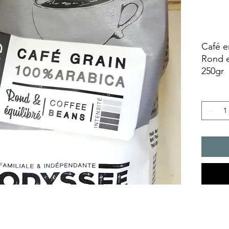
Café e
Rond e
250gr