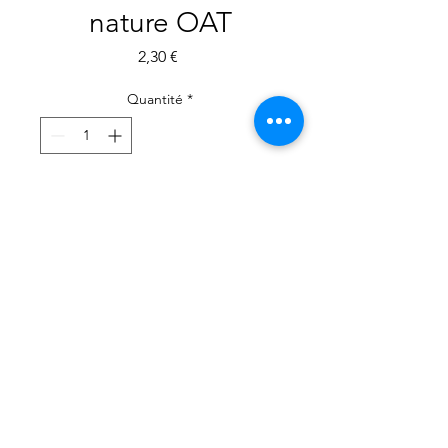
nature OAT
Prix
2,30 €
Quantité
*
Ajouter au panier
Commander et payer
Lait d'avoine nature OAT
1 litre
retour menu