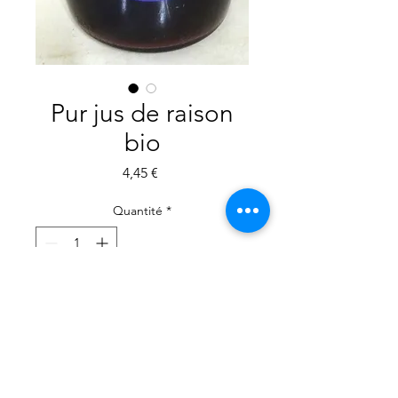
Pur jus de raison
bio
Prix
4,45 €
Quantité
*
Ajouter au panier
Commander et payer
Pur jus de raison bio